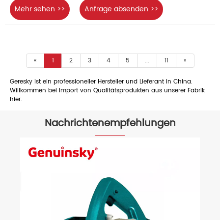
Mehr sehen >>
Anfrage absenden >>
«
1
2
3
4
5
...
11
»
Geresky ist ein professioneller Hersteller und Lieferant in China.
Willkommen bei Import von Qualitätsprodukten aus unserer Fabrik
hier.
Nachrichtenempfehlungen