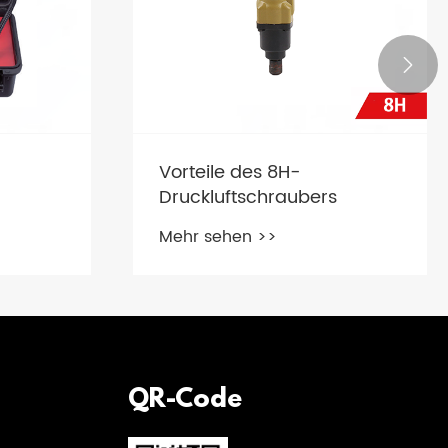

Vorteile des 8H-
Druckluftschraubers
d
Mehr sehen >>
-One-
QR-Code