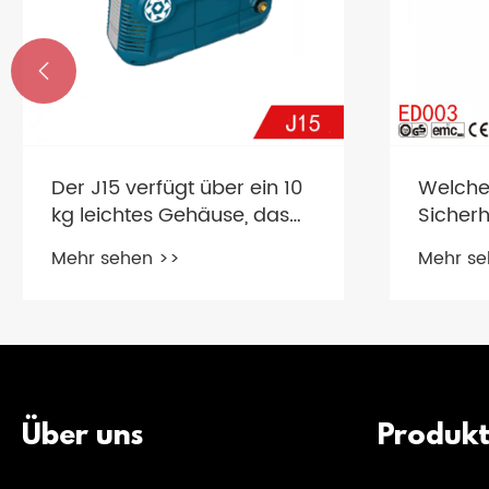

Der J15 verfügt über ein 10
Welch
kg leichtes Gehäuse, das
Sicher
die Reinigung im Haushalt
sollte i
Mehr sehen >>
Mehr se
müheloser macht
Verwen
elektri
Über uns
Produk