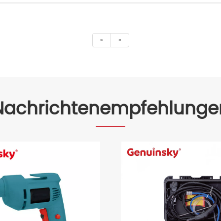
«
»
Nachrichtenempfehlunge