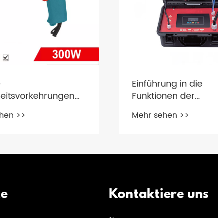
e
Einführung in die
heitsvorkehrungen
Funktionen der
ch bei der
Dampfreinigung un
hen >>
Mehr sehen >>
dung einer
Desinfektion All-in
schen Bohrer treffen?
Maschine
te
Kontaktiere uns