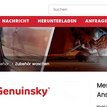
NACHRICHT
HERUNTERLADEN
ANFRAGE
ehör
Zubehör waschen
Me
An
Model:B