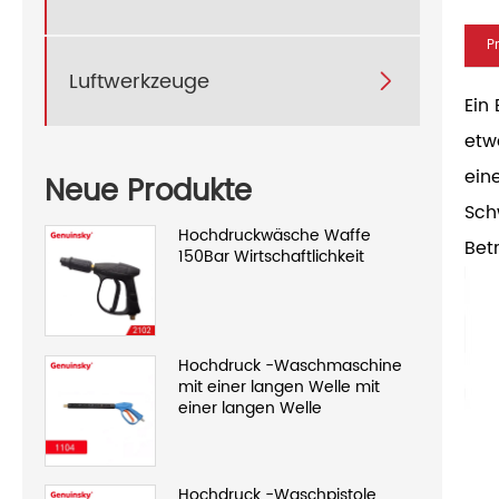
P
Luftwerkzeuge

Ein
etw
ein
Neue Produkte
Sch
Hochdruckwäsche Waffe
Bet
150Bar Wirtschaftlichkeit
Hochdruck -Waschmaschine
mit einer langen Welle mit
einer langen Welle
Hochdruck -Waschpistole