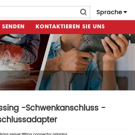
Sprache
 SENDEN
KONTAKTIEREN SIE UNS
ssing -Schwenkanschluss -
schlussadapter
rass swivel fitting connector adaptor