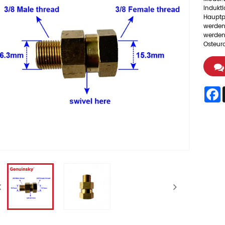
Indukt
Hauptp
werden.
werden 
Osteur
F