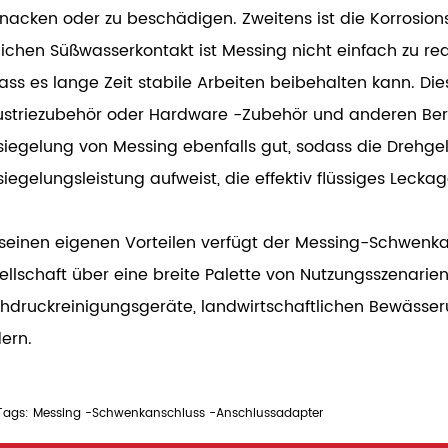
knacken oder zu beschädigen. Zweitens ist die Korrosions
lichen Süßwasserkontakt ist Messing nicht einfach zu re
ass es lange Zeit stabile Arbeiten beibehalten kann. Di
ustriezubehör oder Hardware -Zubehör und anderen Bereic
siegelung von Messing ebenfalls gut, sodass die Drehge
siegelungsleistung aufweist, die effektiv flüssiges Lecka
 seinen eigenen Vorteilen verfügt der Messing-Schwenk
ellschaft über eine breite Palette von Nutzungsszenarien
hdruckreinigungsgeräte, landwirtschaftlichen Bewässe
dern.
Tags: Messing -Schwenkanschluss -Anschlussadapter