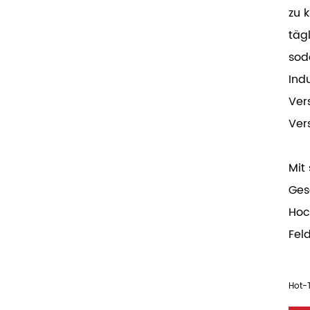
zu 
täg
sod
Ind
Ver
Ver
Mit
Ges
Hoc
Fel
Hot-