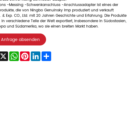
ions -Messing -Schwenkanschluss -Anschlussadapter ist eines der
rodukte, die von Ningbo Genuinsky Imp produziert und verkauft
 & Exp. CO., Ltd. mit 20 Jahren Geschichte und Erfahrung. Die Produkte
in verschiedene Teile der Welt exportiert, insbesondere in Südostasien,
opa und Südamerika, wo sie einen breiten Markt haben.
Anfrage absenden
acebook
X
WhatsApp
Pinterest
LinkedIn
Share