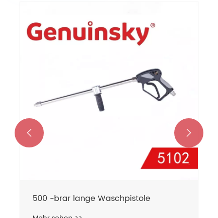


500 -brar lange Waschpistole