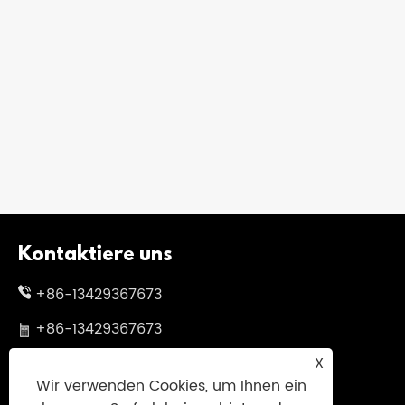
Kontaktiere uns
+86-13429367673
+86-13429367673
X
skylgwang@163.com
Wir verwenden Cookies, um Ihnen ein
Nr. 199 Changxing Road, Bezirk Jiangbei,