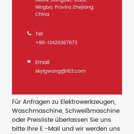
Bezirk Jiangbei, Stadt
Ningbo, Provinz Zhejiang,
China
Tel

+86-13429367673
Email

skylgwang@163.com
Für Anfragen zu Elektrowerkzeugen,
Waschmaschine, Schweißmaschine
oder Preisliste überlassen Sie uns
bitte Ihre E -Mail und wir werden uns