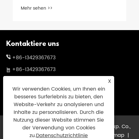
das Herzstück der
Mehr sehen >>
Übertragungsarbeit?
Kontaktiere uns
+86-13429367673
+86-13429367673
X
skylgwang@163.com
Wir verwenden Cookies, um Ihnen ein
Nr. 199 Changxing Road, Bezirk Jiangbei,
besseres Surferlebnis zu bieten, den
Stadt Ningbo, Provinz Zhejiang, China
Website-Verkehr zu analysieren und
Inhalte zu personalisieren. Durch die
Nutzung dieser Website stimmen Sie
Copyright © 2025 Ningbo Eleinsky Imp. & Exp. Co.,
der Verwendung von Cookies
Ltd. Alle Rechte vorbehalten.
Links
|
Sitemap
|
zu.
Datenschutzrichtlinie