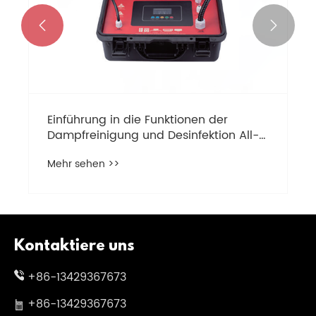


Einführung in die Funktionen der
Dampfreinigung und Desinfektion All-
in-One-Maschine
Mehr sehen >>
Kontaktiere uns
+86-13429367673
+86-13429367673