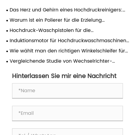
Das Herz und Gehirn eines Hochdruckreinigers:
Induktionsmotor und Druckregler – Ein praktischer
Warum ist ein Polierer für die Erzielung
Leitfaden
professioneller Ergebnisse bei der
Hochdruck-Waschpistolen für die
Oberflächenbearbeitung unerlässlich?
Autoaufbereitung: Druckanpassung,
Induktionsmotor für Hochdruckwaschmaschinen:
Düsenauswahl und Zuverlässigkeit im täglichen
Eine umfassende Analyse
Wie wählt man den richtigen Winkelschleifer für
Gebrauch
verschiedene Anwendungen aus?
​Vergleichende Studie von Wechselrichter-
Gleichstrom-Punktschweißmaschinen mit anderen
Hinterlassen Sie mir eine Nachricht
Arten von Punktschweißmaschinen