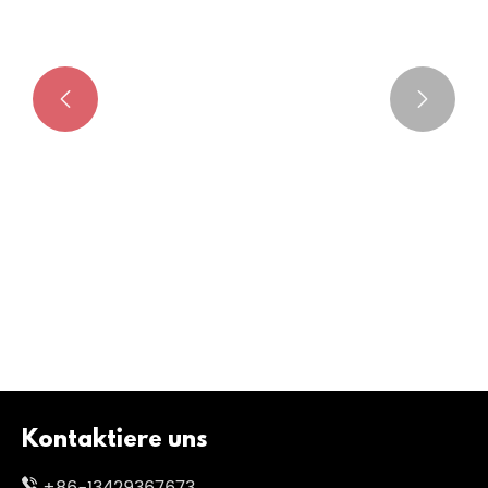


Warum sollten Sie sich für die Micro-
Mini-Steckverbinderserie entscheiden?
Mehr sehen >>
Kontaktiere uns
+86-13429367673