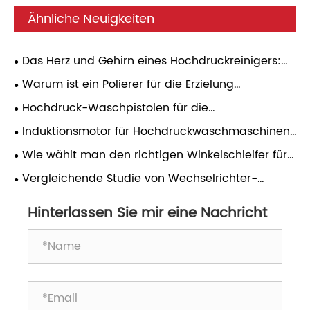
Ähnliche Neuigkeiten
Das Herz und Gehirn eines Hochdruckreinigers:
Induktionsmotor und Druckregler – Ein praktischer
Warum ist ein Polierer für die Erzielung
Leitfaden
professioneller Ergebnisse bei der
Hochdruck-Waschpistolen für die
Oberflächenbearbeitung unerlässlich?
Autoaufbereitung: Druckanpassung,
Induktionsmotor für Hochdruckwaschmaschinen:
Düsenauswahl und Zuverlässigkeit im täglichen
Eine umfassende Analyse
Wie wählt man den richtigen Winkelschleifer für
Gebrauch
verschiedene Anwendungen aus?
​Vergleichende Studie von Wechselrichter-
Gleichstrom-Punktschweißmaschinen mit anderen
Hinterlassen Sie mir eine Nachricht
Arten von Punktschweißmaschinen