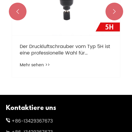


Kontaktiere uns
+86-13429367673