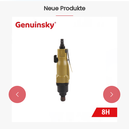
Neue Produkte
MiG-M1 umdreht mir eine
Schweißmaschine
Mehr sehen >>

