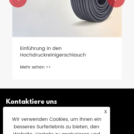
Kontaktiere uns
X
+86-13429367673
Wir verwenden Cookies, um Ihnen ein
+86-13429367673
besseres Surferlebnis zu bieten, den