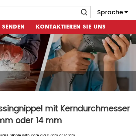
Sprache
 SENDEN
KONTAKTIEREN SIE UNS
singnippel mit Kerndurchmesser
 mm oder 14 mm
Brass nipple with core dia 15mm or 14mm