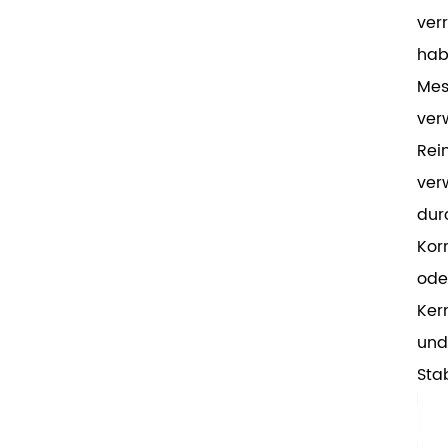
ver
hab
Mes
ver
Rei
ver
dur
Kor
ode
Ker
und
Sta