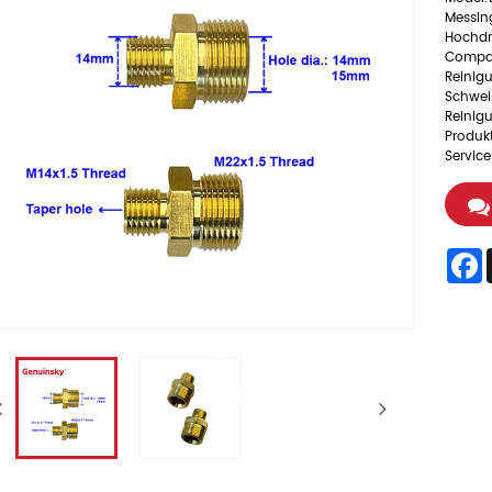
Messin
Hochdr
Compan
Reinig
Schwei
Reinig
Produkt
Service
F