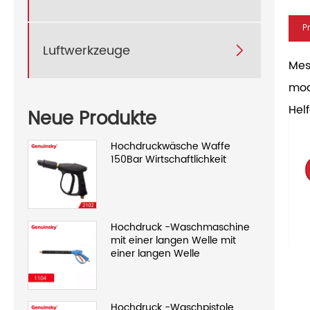
P
Luftwerkzeuge

Mes
mod
Hel
Neue Produkte
Hochdruckwäsche Waffe
150Bar Wirtschaftlichkeit
Hochdruck -Waschmaschine
mit einer langen Welle mit
einer langen Welle
Hochdruck -Waschpistole