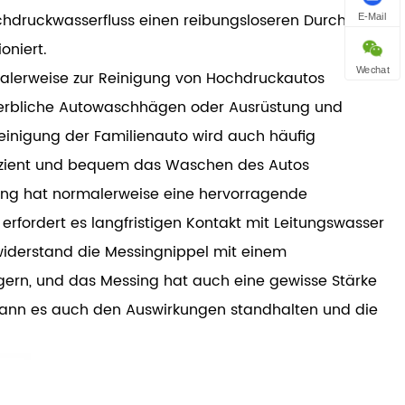
hdruckwasserfluss einen reibungsloseren Durchfluss
E-Mail
oniert.
Wechat
alerweise zur Reinigung von Hochdruckautos
werbliche Autowaschhägen oder Ausrüstung und
Reinigung der Familienauto wird auch häufig
fizient und bequem das Waschen des Autos
sing hat normalerweise eine hervorragende
rfordert es langfristigen Kontakt mit Leitungswasser
widerstand die Messingnippel mit einem
rn, und das Messing hat auch eine gewisse Stärke
kann es auch den Auswirkungen standhalten und die