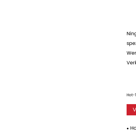
Nin
spe
Wer
Ver
Hot-
V
Ho