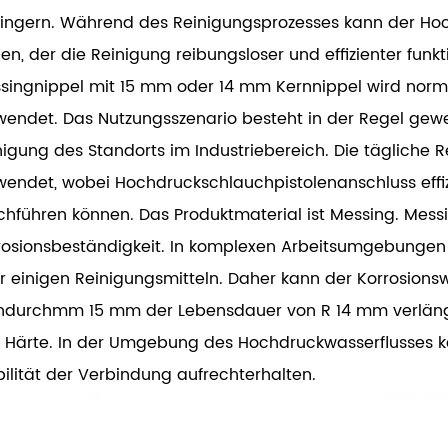
ringern. Während des Reinigungsprozesses kann der Hoc
en, der die Reinigung reibungsloser und effizienter funkti
singnippel mit 15 mm oder 14 mm Kernnippel wird norm
wendet. Das Nutzungsszenario besteht in der Regel ge
nigung des Standorts im Industriebereich. Die tägliche 
wendet, wobei Hochdruckschlauchpistolenanschluss ef
chführen können. Das Produktmaterial ist Messing. Mes
rosionsbeständigkeit. In komplexen Arbeitsumgebungen e
r einigen Reinigungsmitteln. Daher kann der Korrosions
ndurchmm 15 mm der Lebensdauer von R 14 mm verlänge
 Härte. In der Umgebung des Hochdruckwasserflusses 
bilität der Verbindung aufrechterhalten.