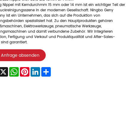
g Nippel mit Kerndurchmm 15 mm oder 14 mm ist ein wichtiger Teil der
uckreinigungsszene in der modernen Gesellschaft. Ningbo Geny
y ist ein Unternehmen, das sich auf die Produktion von
ungsbehörden spezialisiert hat. Zu den Hauptprodukten gehören
ßmaschinen, Elektrowerkzeuge, pneumatische Werkzeuge,
ungsmaschinen und damit verbundene Zubehör. Wir integrieren
ion, Fertigung und Verkauf und Produktqualität und After-Sales-
 sind garantiert.
Anfrage absenden
acebook
X
WhatsApp
Pinterest
LinkedIn
Share