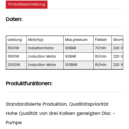
Produktbeschreibung
Daten:
Leistung
Motortyp
Max.pressure
Fließen
Stromsp
1500W
Induktonmotor
90BAR
7l/min
220 V/50
1800W
Lnduciton Motor
90BAR
8l/min
220 V/50
2000W
Lnduciton Motor
100BAR
8l/min
220 V/50
Produktfunktionen:
Standardisierte Produktion, Qualitätspriorität
Hohe Qualität von drei Kolben geneigten Disc -
Pumpe