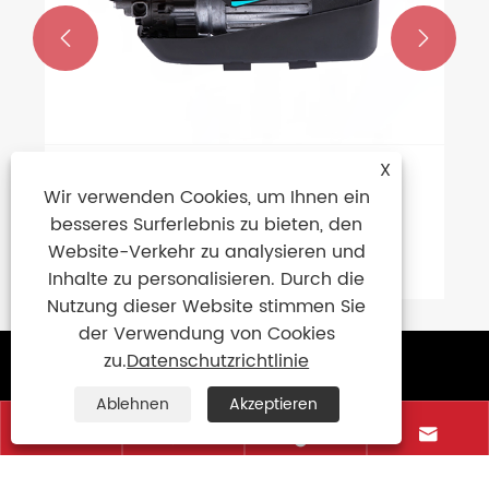


X
Wie wählt man unter den drei
Wir verwenden Cookies, um Ihnen ein
Versionen des tragbaren
besseres Surferlebnis zu bieten, den
Hochdruckreinigers STG-ROCK-E das
Website-Verkehr zu analysieren und
Mehr sehen >>
richtige Modell aus?
Inhalte zu personalisieren. Durch die
Nutzung dieser Website stimmen Sie
der Verwendung von Cookies
zu.
Datenschutzrichtlinie
Kontaktiere uns
Ablehnen
Akzeptieren
+86-13429367673




+86-13429367673