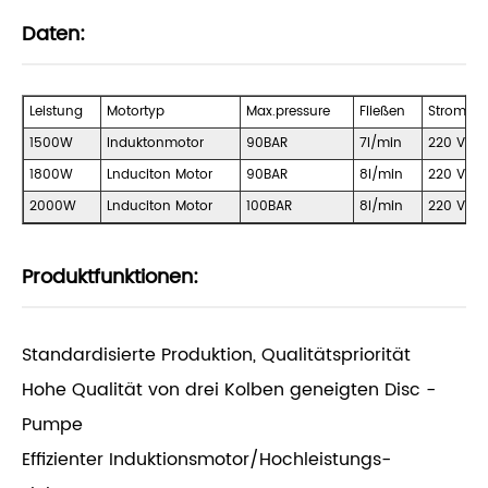
Daten:
Leistung
Motortyp
Max.pressure
Fließen
Stromsp
1500W
Induktonmotor
90BAR
7l/min
220 V/50
1800W
Lnduciton Motor
90BAR
8l/min
220 V/50
2000W
Lnduciton Motor
100BAR
8l/min
220 V/50
Produktfunktionen:
Standardisierte Produktion, Qualitätspriorität
Hohe Qualität von drei Kolben geneigten Disc -
Pumpe
Effizienter Induktionsmotor/Hochleistungs-