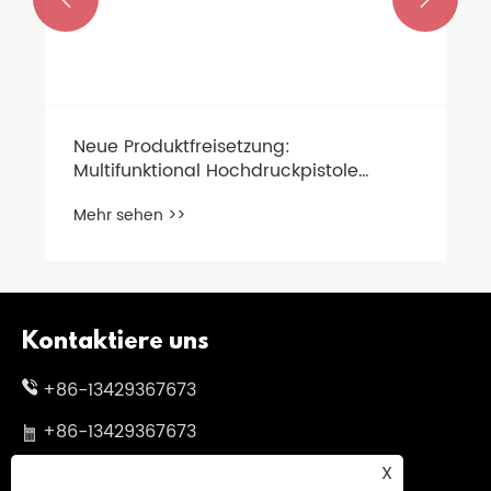
Neue Produktfreisetzung:
Multifunktional Hochdruckpistole
Farbige Düse
Mehr sehen >>
Schnellfreisetzungsstecker
Kontaktiere uns
+86-13429367673
+86-13429367673
X
skylgwang@163.com