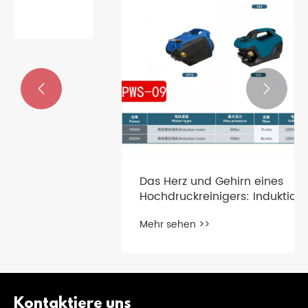


Das Herz und Gehirn eines
Hochdruckreinigers: Induktionsmotor
und Druckregler – Ein praktischer
Mehr sehen >>
Leitfaden
Kontaktiere uns