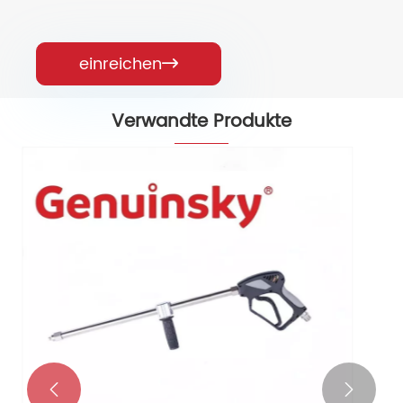
einreichen

Verwandte Produkte
Hochdruckwaschmaschineninduktionsmotor
mit Regler
Mehr sehen >>

